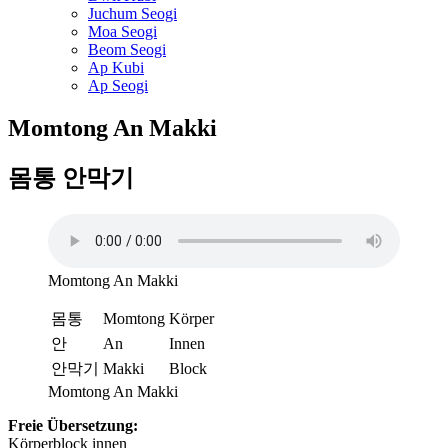
Juchum Seogi
Moa Seogi
Beom Seogi
Ap Kubi
Ap Seogi
Momtong An Makki
몸통 안막기
Momtong An Makki
몸통
Momtong
Körper
안
An
Innen
안막기
Makki
Block
Momtong An Makki
Freie Übersetzung:
Körperblock innen