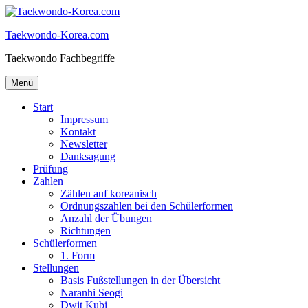
Zum
Inhalt
Taekwondo-Korea.com
springen
Taekwondo Fachbegriffe
Menü
Start
Impressum
Kontakt
Newsletter
Danksagung
Prüfung
Zahlen
Zählen auf koreanisch
Ordnungszahlen bei den Schülerformen
Anzahl der Übungen
Richtungen
Schülerformen
1. Form
Stellungen
Basis Fußstellungen in der Übersicht
Naranhi Seogi
Dwit Kubi