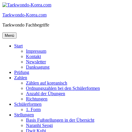
Zum
Inhalt
Taekwondo-Korea.com
springen
Taekwondo Fachbegriffe
Menü
Start
Impressum
Kontakt
Newsletter
Danksagung
Prüfung
Zahlen
Zählen auf koreanisch
Ordnungszahlen bei den Schülerformen
Anzahl der Übungen
Richtungen
Schülerformen
1. Form
Stellungen
Basis Fußstellungen in der Übersicht
Naranhi Seogi
Dwit Kubi