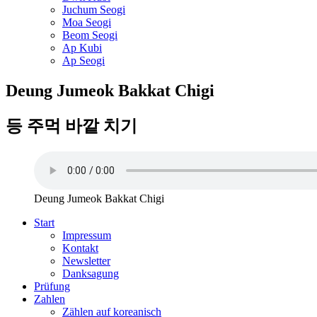
Juchum Seogi
Moa Seogi
Beom Seogi
Ap Kubi
Ap Seogi
Deung Jumeok Bakkat Chigi
등 주먹 바깥 치기
Deung Jumeok Bakkat Chigi
Start
Impressum
Kontakt
Newsletter
Danksagung
Prüfung
Zahlen
Zählen auf koreanisch