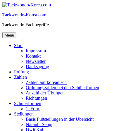
Zum
Inhalt
Taekwondo-Korea.com
springen
Taekwondo Fachbegriffe
Menü
Start
Impressum
Kontakt
Newsletter
Danksagung
Prüfung
Zahlen
Zählen auf koreanisch
Ordnungszahlen bei den Schülerformen
Anzahl der Übungen
Richtungen
Schülerformen
1. Form
Stellungen
Basis Fußstellungen in der Übersicht
Naranhi Seogi
Dwit Kubi