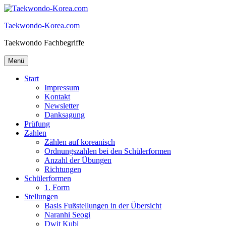
Zum
Inhalt
Taekwondo-Korea.com
springen
Taekwondo Fachbegriffe
Menü
Start
Impressum
Kontakt
Newsletter
Danksagung
Prüfung
Zahlen
Zählen auf koreanisch
Ordnungszahlen bei den Schülerformen
Anzahl der Übungen
Richtungen
Schülerformen
1. Form
Stellungen
Basis Fußstellungen in der Übersicht
Naranhi Seogi
Dwit Kubi