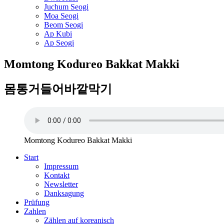
Juchum Seogi
Moa Seogi
Beom Seogi
Ap Kubi
Ap Seogi
Momtong Kodureo Bakkat Makki
몸통거들어바깥막기
Momtong Kodureo Bakkat Makki
Start
Impressum
Kontakt
Newsletter
Danksagung
Prüfung
Zahlen
Zählen auf koreanisch